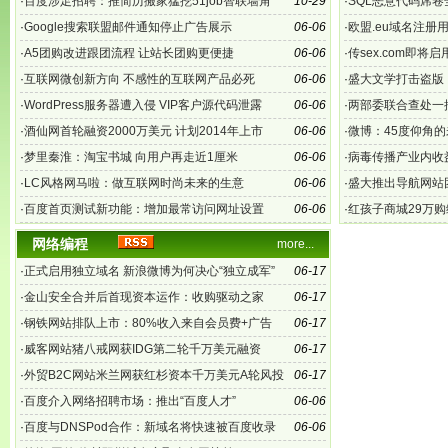
·
百度涉足招聘：推简历搬家猛挖51job智联墙角
10-29
·
SQL恶意代码席卷
·
Google搜索联盟邮件通知停止广告展示
06-06
·
欧盟.eu域名注册
·
A5团购改进跟团流程 让站长团购更便捷
06-06
·
传sex.com即将
·
互联网微创新方向 不感性的互联网产品必死
06-06
·
盛大文学打击盗版
·
WordPress服务器遭入侵 VIP客户源代码泄露
06-06
·
两部委联合查处一
·
酒仙网首轮融资2000万美元 计划2014年上市
06-06
·
微博：45度仰角
通讯
·
梦里秦淮：淘宝书城 向用户再走近1厘米
06-06
·
病毒传播产业内收
·
LC风格网马啦：做互联网时尚未来的生意
06-06
·
盛大推出导航网站
·
百度首页测试新功能：增加最常访问网址设置
06-06
·
红孩子商城29万购缤
网络编程
more...
·
正式启用独立域名 新浪微博为何决心“独立成军”
06-17
·
金山安全合并后首现资本运作：收购驱动之家
06-17
·
钢铁网站排队上市：80%收入来自会员费+广告
06-17
·
威客网站猪八戒网获IDG第二轮千万美元融资
06-17
·
外贸B2C网站米兰网获红杉资本千万美元A轮风投
06-17
·
百度介入网络招聘市场：推出“百度人才”
06-06
·
百度与DNSPod合作：新域名将快速被百度收录
06-06