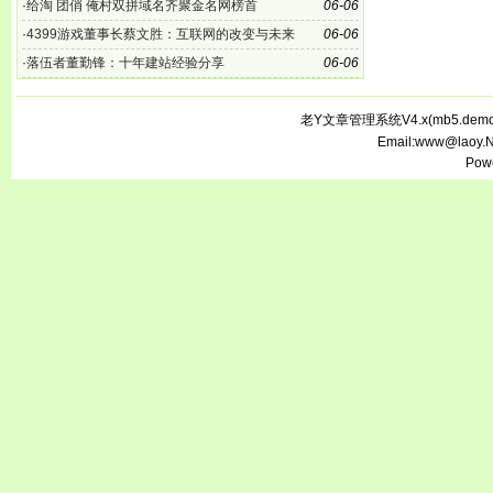
·
给淘 团俏 俺村双拼域名齐聚金名网榜首
06-06
·
4399游戏董事长蔡文胜：互联网的改变与未来
06-06
·
落伍者董勤锋：十年建站经验分享
06-06
老Y文章管理系统V4.x(
mb5.demo.
Email:www@laoy.
Pow