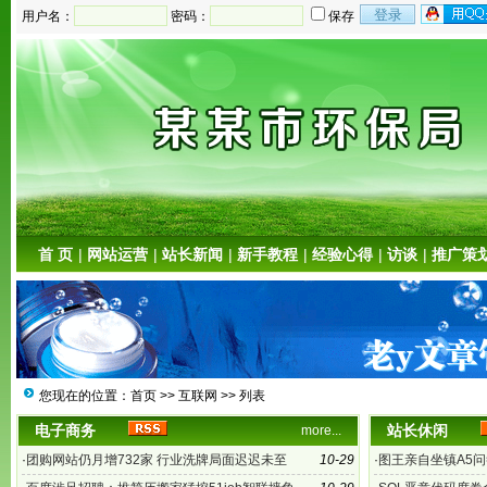
用户名：
密码：
保存
首 页
|
网站运营
|
站长新闻
|
新手教程
|
经验心得
|
访谈
|
推广策
您现在的位置：
首页
>>
互联网
>> 列表
电子商务
站长休闲
more...
·
团购网站仍月增732家 行业洗牌局面迟迟未至
10-29
·
图王亲自坐镇A5