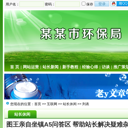
用户名：
密码：
保存
首 页
|
网站运营
|
站长新闻
|
新手教程
|
经验心得
|
访谈
|
推广策
您现在的位置：
首页
>>
互联网
>>
站长休闲
>> 列表
站长休闲
图王亲自坐镇A5问答区 帮助站长解决疑难