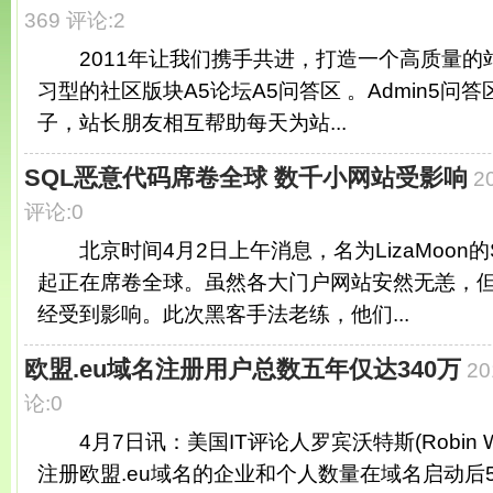
369 评论:2
2011年让我们携手共进，打造一个高质量的站
习型的社区版块A5论坛A5问答区 。Admin5问答
子，站长朋友相互帮助每天为站...
SQL恶意代码席卷全球 数千小网站受影响
2
评论:0
北京时间4月2日上午消息，名为LizaMoon的
起正在席卷全球。虽然各大门户网站安然无恙，
经受到影响。此次黑客手法老练，他们...
欧盟.eu域名注册用户总数五年仅达340万
20
论:0
4月7日讯：美国IT评论人罗宾沃特斯(Robin Wa
注册欧盟.eu域名的企业和个人数量在域名启动后