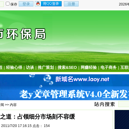
保存
202
程
|
经验心得
|
访谈
|
推广策划
|
搜索&SEO
|
网赚经验
|
电子商务
|
互联
新闻
>> 内容
之道：占领细分市场刻不容缓
011/7/20 17:16:15 点击：
154