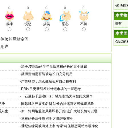
·
谈谈搜索
0
0
0
0
0
本类推
没有
很棒
愤怒
搞笑
恶心
不解
本类固
户体验的网站空间
·
SEO
实用户
·
黑子:专职做站半年后给草根站长的五个建议
·
微博营销是否能被站长们充分利用
·
广告联盟：怎么做站长对自己最有利
·
PR昨日更新引发对外链市场的一些思考
·
一石激起千层浪(一)： 域名市场为何如此火爆？
竞争
·
国际域名开展实名制 站长合法运营方可规避风险
看人生
·
新一轮网络监管风暴即将开始 让广大站长情何以堪
·
草根站长两件痛 何时才能涅槃重生
·
世纪佳缘网或海外上市 专家:将促婚恋网站市场净化