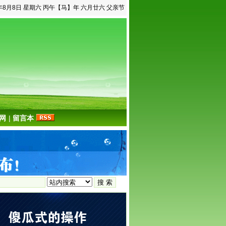
6年8月8日 星期六 丙午【马】年 六月廿六 父亲节
网
|
留言本