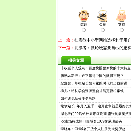
0
0
0
惊讶
欠揍
支持
上一篇：
杜震教中小型网站选择利于用
下一篇：
北漂者：做论坛需要自己的忠
相关文章
·
非权威个人观点：百度快照更新快的十大特点
·
腾讯vs新浪：谁正赢得中国的微博市场？
·
纪鑫智：草根站长如何紧跟时代的步伐前进
·
柳儿：站长学会资源整合才能更轻松赚钱
·
如何避免站长少走弯路
·
垃圾站长3年月入五千：避开竞争就是最好的
·
湖北天门90后站长尿毒症晚期 坚强抗病魔笑
·
.cc市场待成熟 IT短域名10万交易现苗头
·
李晓东：CN域名开放个人注册为大势所趋