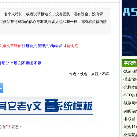
名个人站长，或者说草根站长，没有团队、没有资金、没有背
过做站获得成功的信心与渴望;许多人也和我一样，都有着类似的情
限,该文章只有
注册会员 管理员 Vip会员
才能浏览
本类热
领
细分
市场
刻不容缓
不容
·
浅谈电
作者：佚名 来源：不详
·
莫走“
·
怎样才
·
SEO
·
谈谈网
·
如何做
·
非权威
已有
0
人表态：
·
域名11
电信
·
做医院