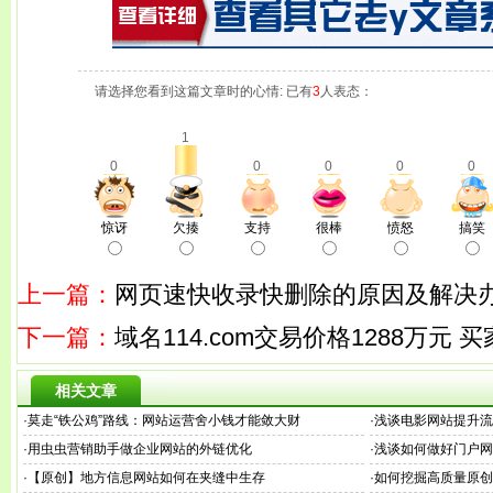
请选择您看到这篇文章时的心情: 已有
3
人表态：
1
0
0
0
0
0
惊讶
欠揍
支持
很棒
愤怒
搞笑
上一篇：
网页速快收录快删除的原因及解决
下一篇：
域名114.com交易价格1288万元
相关文章
·
莫走“铁公鸡”路线：网站运营舍小钱才能敛大财
·
浅谈电影网站提升流
·
用虫虫营销助手做企业网站的外链优化
·
浅谈如何做好门户网
·
【原创】地方信息网站如何在夹缝中生存
·
如何挖掘高质量原创