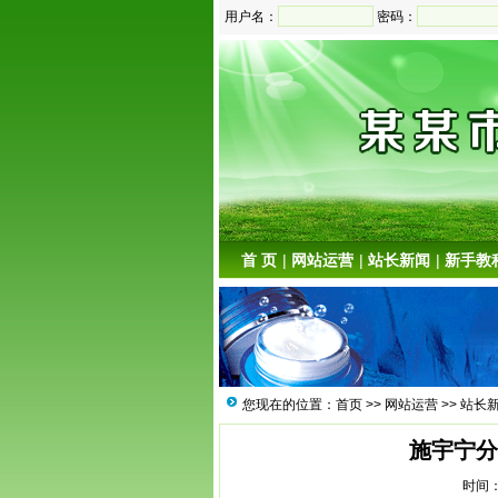
用户名：
密码：
首 页
|
网站运营
|
站长新闻
|
新手教
您现在的位置：
首页
>>
网站运营
>>
站长
施宇宁分
时间：2