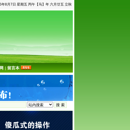
26年8月7日 星期五 丙午【马】年 六月廿五 立秋
网
|
留言本