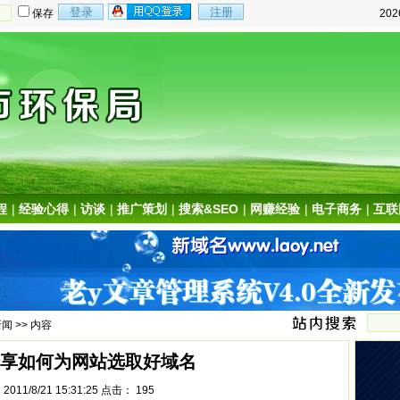
保存
20
程
|
经验心得
|
访谈
|
推广策划
|
搜索&SEO
|
网赚经验
|
电子商务
|
互联
新闻
>> 内容
享如何为网站选取好域名
011/8/21 15:31:25 点击：
195