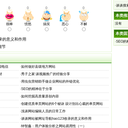
·
谈谈搜索
0
0
0
0
0
本类推
没有
很棒
愤怒
搞笑
恶心
不解
本类固
收录的意义和作用
·
SEO
细节
中国电信
·
如何做好县级地方网站
财
·
秀子之家:谈视频推广的经验分享
·
用虫虫营销助手做企业网站的外链优化
·
SEO的精神在于分享
·
如何挖掘高质量原创内容
·
创建优质单页网站的6个秘诀 设计别出心裁的单页网站
·
浅谈网站编辑人员的日常工作
·
谈谈网站被网址导航hao123收录的意义和作用
·
钟智鑫：用户体验分析之网站易用性（一）