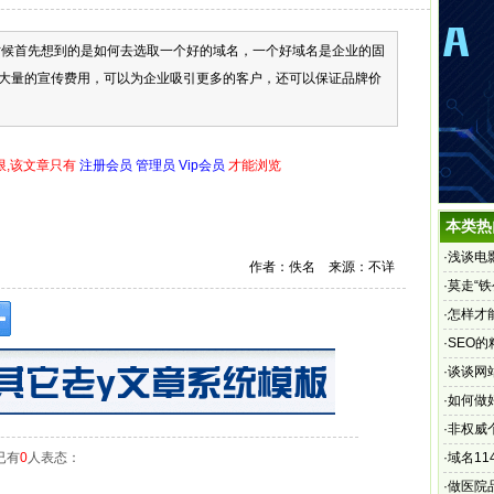
首先想到的是如何去选取一个好的域名，一个好域名是企业的固
大量的宣传费用，可以为企业吸引更多的客户，还可以保证品牌价
限,该文章只有
注册会员 管理员 Vip会员
才能浏览
本类热
·
浅谈电
作者：佚名 来源：不详
·
莫走“
·
怎样才
·
SEO
·
谈谈网
·
如何做
·
非权威
已有
0
人表态：
·
域名11
电信
·
做医院