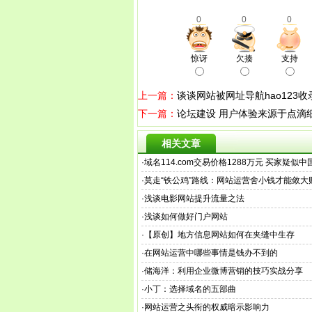
0
0
0
惊讶
欠揍
支持
上一篇：
谈谈网站被网址导航hao123
下一篇：
论坛建设 用户体验来源于点滴
相关文章
·
域名114.com交易价格1288万元 买家疑似
·
莫走“铁公鸡”路线：网站运营舍小钱才能敛大
·
浅谈电影网站提升流量之法
·
浅谈如何做好门户网站
·
【原创】地方信息网站如何在夹缝中生存
·
在网站运营中哪些事情是钱办不到的
·
储海洋：利用企业微博营销的技巧实战分享
·
小丁：选择域名的五部曲
·
网站运营之头衔的权威暗示影响力