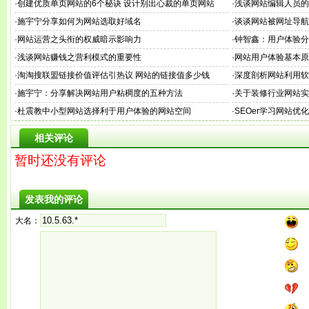
·
创建优质单页网站的6个秘诀 设计别出心裁的单页网站
·
浅谈网站编辑人员的
·
施宇宁分享如何为网站选取好域名
·
谈谈网站被网址导航h
·
网站运营之头衔的权威暗示影响力
·
钟智鑫：用户体验分
·
浅谈网站赚钱之营利模式的重要性
·
网站用户体验基本原
·
淘淘搜联盟链接价值评估引热议 网站的链接值多少钱
·
深度剖析网站利用软
·
施宇宁：分享解决网站用户粘稠度的五种方法
·
关于装修行业网站实
·
杜震教中小型网站选择利于用户体验的网站空间
·
SEOer学习网站优
相关评论
暂时还没有评论
发表我的评论
大名：