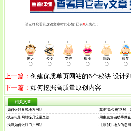
请选择您看到这篇文章时的心情: 已有
0
人表态：
0
0
0
0
0
0
惊讶
欠揍
支持
很棒
愤怒
搞笑
上一篇：
创建优质单页网站的6个秘诀 设计
下一篇：
如何挖掘高质量原创内容
相关文章
·
如何做好县级地方网站
·
莫走“铁公鸡”路线
·
浅谈电影网站提升流量之法
·
用虫虫营销助手做企
·
浅谈如何做好门户网站
·
【原创】地方信息网