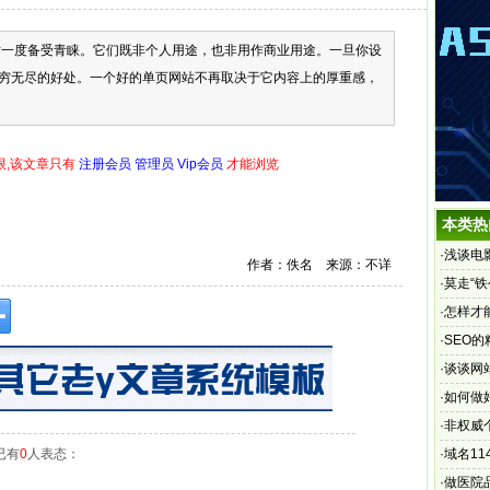
度备受青睐。它们既非个人用途，也非用作商业用途。一旦你设
穷无尽的好处。一个好的单页网站不再取决于它内容上的厚重感，
限,该文章只有
注册会员 管理员 Vip会员
才能浏览
本类热
·
浅谈电
作者：佚名 来源：不详
·
莫走“
·
怎样才
·
SEO
·
谈谈网
·
如何做
·
非权威
已有
0
人表态：
·
域名11
电信
·
做医院