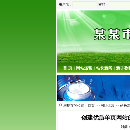
用户名：
密码：
首 页
|
网站运营
|
站长新闻
|
新手教
您现在的位置：
首页
>>
网站运营
>>
站长
创建优质单页网站
时间：2