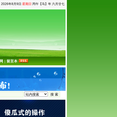
2026年8月9日
星期日
丙午【马】年 六月廿七
网
|
留言本