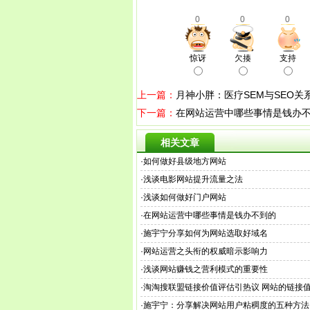
0
0
0
惊讶
欠揍
支持
上一篇：
月神小胖：医疗SEM与SEO关
下一篇：
在网站运营中哪些事情是钱办
相关文章
·
如何做好县级地方网站
·
浅谈电影网站提升流量之法
·
浅谈如何做好门户网站
·
在网站运营中哪些事情是钱办不到的
·
施宇宁分享如何为网站选取好域名
·
网站运营之头衔的权威暗示影响力
·
浅谈网站赚钱之营利模式的重要性
·
淘淘搜联盟链接价值评估引热议 网站的链接
·
施宇宁：分享解决网站用户粘稠度的五种方法