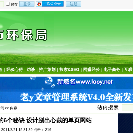
保存
程
|
经验心得
|
访谈
|
推广策划
|
搜索&SEO
|
网赚经验
|
电子商务
|
互联
新闻
>> 内容
的6个秘诀 设计别出心裁的单页网站
011/8/21 15:31:39 点击：
216