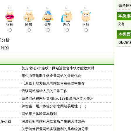
·
谈谈搜索
0
0
0
0
0
本类推
没有
很棒
愤怒
搞笑
恶心
不解
本类固
系分析
·
SEO
不到的
·
莫走“铁公鸡”路线：网站运营舍小钱才能敛大财
·
用虫虫营销助手做企业网站的外链优化
·
【原创】地方信息网站如何在夹缝中生存
·
浅谈网站编辑人员的日常工作
·
谈谈网站被网址导航hao123收录的意义和作用
·
钟智鑫：用户体验分析之网站易用性（一）
·
网站用户体验基本原则
值多少钱
·
深度剖析网站利用软文所产生的具体效果
·
关于装修行业网站实现盈利的几点经验分享