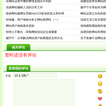
·
在网站运营中哪些事情是钱办不到的
·
创建优质单页网站的
·
浅谈网站编辑人员的日常工作
·
施宇宁分享如何为网
·
谈谈网站被网址导航hao123收录的意义和作用
·
网站运营之头衔的权
·
钟智鑫：用户体验分析之网站易用性（一）
·
浅谈王克江软文模型
·
网站用户体验基本原则
·
淘淘搜联盟链接价值
·
拒绝入不敷出：草根网络创业定位很重要
·
深度剖析网站利用软
·
施宇宁：分享解决网站用户粘稠度的五种方法
·
关于装修行业网站实
相关评论
暂时还没有评论
发表我的评论
大名：