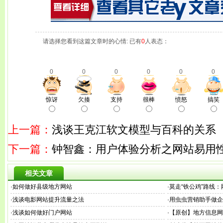
请选择您看到这篇文章时的心情: 已有
0
人表态：
0
0
0
0
0
0
惊讶
欠揍
支持
很棒
愤怒
搞笑
上一篇：
浅谈王克江软文模型与百科的关系
下一篇：
钟智鑫：用户体验分析之网站易用
相关文章
·
如何做好县级地方网站
·
莫走“铁公鸡”路线
·
浅谈电影网站提升流量之法
·
用虫虫营销助手做企
·
浅谈如何做好门户网站
·
【原创】地方信息网