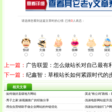
请选择您看到这篇文章时的心情: 已有
0
人表态：
0
0
0
0
0
0
惊讶
欠揍
支持
很棒
愤怒
搞笑
上一篇：
广告联盟：怎么做站长对自己最有
下一篇：
纪鑫智：草根站长如何紧跟时代的
相关文章
·
如何做好县级地方网站
·
莫走“铁公鸡”路线
·
秀子之家:谈视频推广的经验分享
·
浅谈电影网站提升流
·
用虫虫营销助手做企业网站的外链优化
·
浅谈如何做好门户网