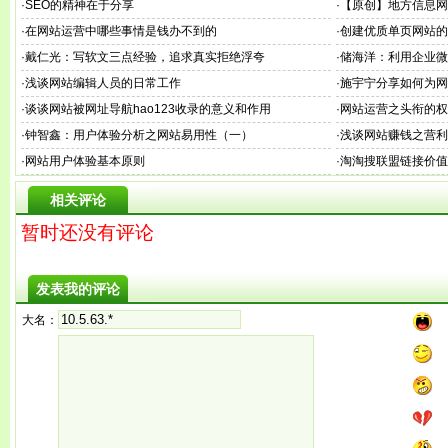
·
SEO的精神在于分享
·
【原创】地方信息网
·
在网站运营中哪些事情是钱办不到的
·
创建优质单页网站的
·
戴仁光：写软文三点经验，追求真实拒绝浮夸
·
储海洋：利用企业微
·
浅谈网站编辑人员的日常工作
·
施宇宁分享如何为网
·
谈谈网站被网址导航hao123收录的意义和作用
·
网站运营之头衔的权
·
钟智鑫：用户体验分析之网站易用性（一）
·
浅谈网站赚钱之营利
·
网站用户体验基本原则
·
淘淘搜联盟链接价值
相关评论
暂时还没有评论
发表我的评论
大名：