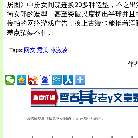
居图》中扮女间谍连换20多种造型，不乏
街女郎的造型，甚至突破尺度挤出半球并且
接拍的网络游戏广告，换上古装也能挺着浑
差点招架不住。
Tags:
网友
秀美
冰激凌
作
请选择您看到这篇文章时的心情: 已有
0
人表态：
0
0
0
0
0
0