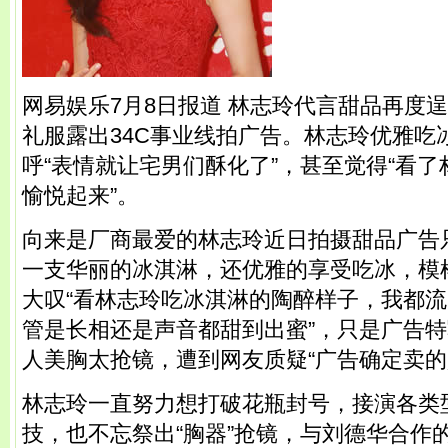
网易娱乐7月8日报道 林志玲代言甜品再度逞
礼服露出34C事业线拍广告。林志玲优雅吃
呼“表情就让宅男们酥化了”，甚至觉得“看
愉悦起来”。
向来是厂商最爱的林志玲近日拍摄甜品广告
一支华丽的冰淇淋，还优雅的享受吃冰，模
大叹“看林志玲吃冰淇淋的陶醉样子，我都流
管是长相还是声音都甜到出蜜”，只是广告
人美胸太抢镜，遭到网友质疑“广告确定卖的
林志玲一直努力想打破花瓶封号，接演各类
技，也不忘祭出“胸器”抢镜，与刘德华合作