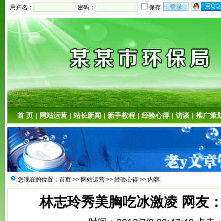
用户名：
密码：
保存
首 页
|
网站运营
|
站长新闻
|
新手教程
|
经验心得
|
访谈
|
推广策
您现在的位置：
首页
>>
网站运营
>>
经验心得
>> 内容
林志玲秀美胸吃冰激凌 网友