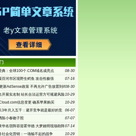
门
典：全球100个.COM域名成亮点
08-30
绥芬河市区现野生鳄鱼 攻击性极强
07-16
le更新AdSense政策 不再允许广告放置到if
08-30
名开展实名制 站长合法运营方可规避风险
10-29
Cloud.com信息变更 确系苹果购买
10-29
长3年月入五千：避开竞争就是最好的竞
06-07
晒陈小春吻子照
07-07
豪华名宿阵容迎霍华德 大梦姚明现场助阵
07-14
务社会化营销：一场输不起的战争
10-29