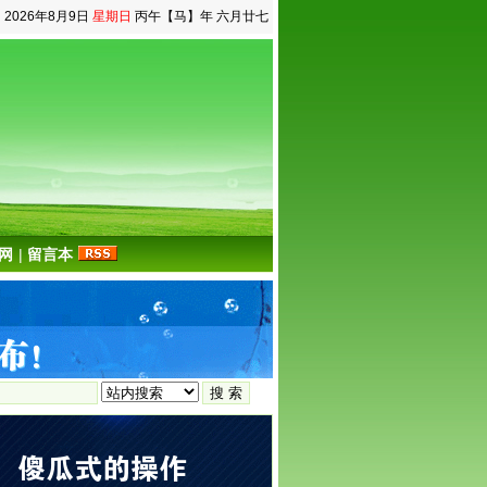
2026年8月9日
星期日
丙午【马】年 六月廿七
网
|
留言本