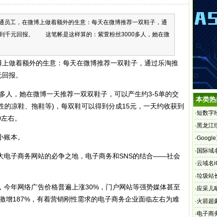
通员工，在微博上做着额外的生意：每天在微博推荐一双鞋子，通
到千元回报。 这笔帐是这样算的：紫萱粉丝3000多人，她在微
上做着额外的生意：每天在微博推荐一双鞋子，通过乐淘推
元回报。
多人，她在微博一天推荐一双双鞋子，可以产生约3-5单的交
本类热
节性的凉鞋、拖鞋等)，每双鞋可以得到分成15元，一天约收获到
·
短数字经
00左右。
·
黑龙江
小账本。
·
Goog
rame
·
国际域
子商务网站的必争之地，电子商务和SNS的结合——社会
·
云域名i
·
垃圾站
年网络广告价格普遍上涨30%，门户网站等强势媒体甚至
争
·
应采儿
成本激增187%，有着营销刚性需求的电子商务企业面临左右为难
·
火箭超
·
电子商