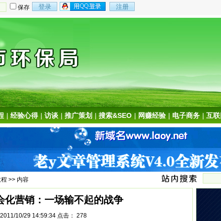
保存
程
|
经验心得
|
访谈
|
推广策划
|
搜索&SEO
|
网赚经验
|
电子商务
|
互联
教程
>> 内容
会化营销：一场输不起的战争
011/10/29 14:59:34 点击：
278