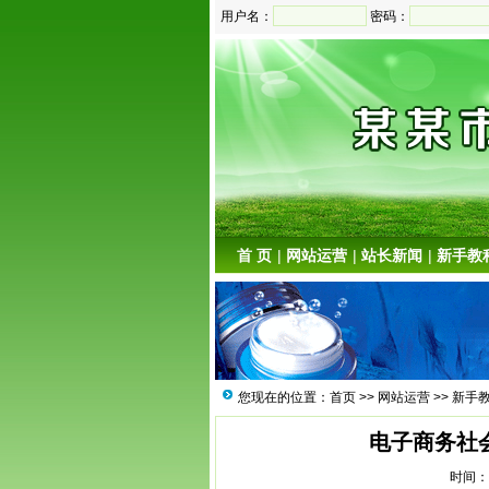
用户名：
密码：
首 页
|
网站运营
|
站长新闻
|
新手教
您现在的位置：
首页
>>
网站运营
>>
新手
电子商务社
时间：2