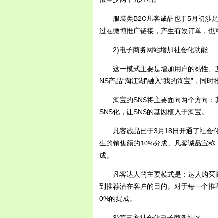
服装类B2C凡客诚品也于5月初涉足
过在微博推广链接，产生有效订单，也
2)电子商务网站增加社会化功能
这一模式主要是增加用户的黏性、互动
NS产品“淘江湖”融入“我的淘宝”，同时
淘宝的SNS将主要面向两个方向：其
SNS化，让SNS的基因植入于淘宝。
凡客诚品已于3月18日开通了社会化
生的销售额的10%分成。凡客诚品宣称
成。
凡客达人的主要模式是：达人购买商品
到推荐潜在客户的目的。对于每一个推
0%的提成。
3)第三方社会化电子商务社区