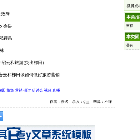
·
微博或
女致辞
本类推
o 徐岳
没有
本类固
 邓颖昌
没有
巧林
华介绍云和旅游(突出梯田)
区结合云和梯田谈如何做好旅游营销
梯田
旅游
营销
研讨
研讨会
视频
直播
作者：佚名 录入：
gliii
来源：不详