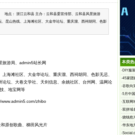
地点： 浙江云和县 主办：云和县委宣传部、云和县风景旅游
聊论坛、昆山热线、上海滩社区、大金华论坛、重庆溜、西祠胡同、色影
本类热
游局、admin5站长网
·
DIY服
上海滩社区、大金华论坛、重庆溜、西祠胡同、色影无忌、
购买力
·
45家团
州论坛、大卷文学社、天剑信息、余姚社区、台州网、温网论
·
谷歌向
科技、地宝网等
·
5月中国
admin5.com/zhibo
·
互联网
·
双拼域名
·
烧钱抢
放云和原创歌曲、梯田风光片
·
华东地
视频直
·
Soci