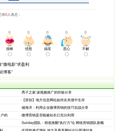
已有
0
人表态：
0
0
0
0
0
很棒
愤怒
搞笑
恶心
不解
“微电影”求盈利
轻博客”
·
秀子之家:谈视频推广的经验分享
·
【原创】地方信息网站如何在夹缝中生存
·
储海洋：利用企业微博营销的技巧实战分享
客户的
·
微博营销是否能被站长们充分利用
·
Sunday团队：彻底推翻“执行力”论 网络营销团队新概
念“态度力
利
·
实现跨越式增长 地方及垂直网站论坛圆满结束