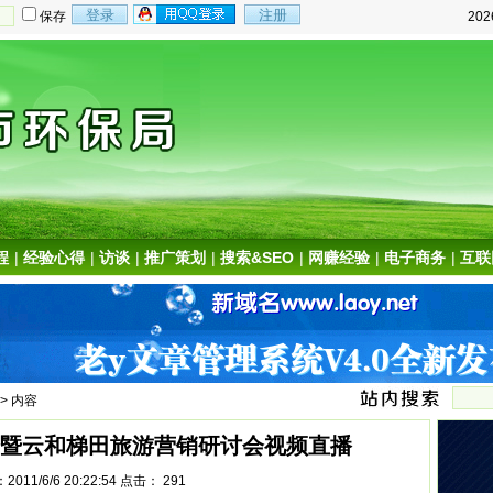
保存
20
程
|
经验心得
|
访谈
|
推广策划
|
搜索&SEO
|
网赚经验
|
电子商务
|
互联
> 内容
暨云和梯田旅游营销研讨会视频直播
011/6/6 20:22:54 点击：
291