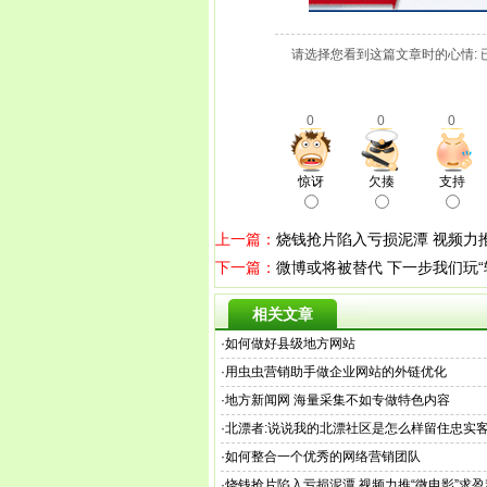
请选择您看到这篇文章时的心情: 
0
0
0
惊讶
欠揍
支持
上一篇：
烧钱抢片陷入亏损泥潭 视频力推
下一篇：
微博或将被替代 下一步我们玩“
相关文章
·
如何做好县级地方网站
·
用虫虫营销助手做企业网站的外链优化
·
地方新闻网 海量采集不如专做特色内容
·
北漂者:说说我的北漂社区是怎么样留住忠实
·
如何整合一个优秀的网络营销团队
·
烧钱抢片陷入亏损泥潭 视频力推“微电影”求盈