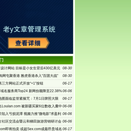
门
装设计网站 目标是小女生背后430亿美元
08-30
购网屯聚香港 雅虎香港杀入“百团大战”
08-30
第三方网站正式开放“+1”按钮
06-17
域名服务商Top24 新网份额降至22.38%
06-06
地图面临监管紧箍咒：7月1日牌照大限
06-17
Loulan.com 被新疆买家6位数收入囊中
06-06
片陷入亏损泥潭 视频力推“微电影”求盈利
06-06
方社区交流会暨云和梯田旅游营销研讨会
06-06
播
al.com即将拍卖 或超Sex.com成最昂贵域名
06-17