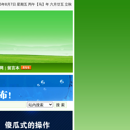
26年8月7日 星期五 丙午【马】年 六月廿五 立秋
网
|
留言本