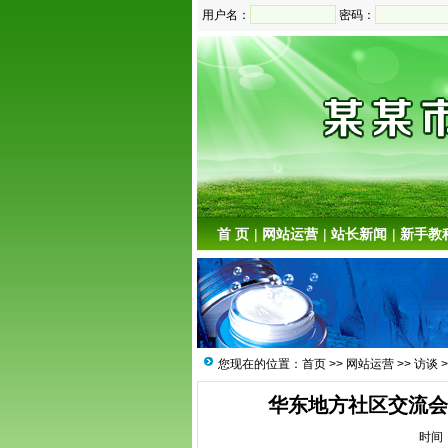
用户名：
密码：
首 页
|
网站运营
|
站长新闻
|
新手教
您现在的位置：
首页
>>
网站运营
>>
访谈
>
华东地方社区交流会
时间：2