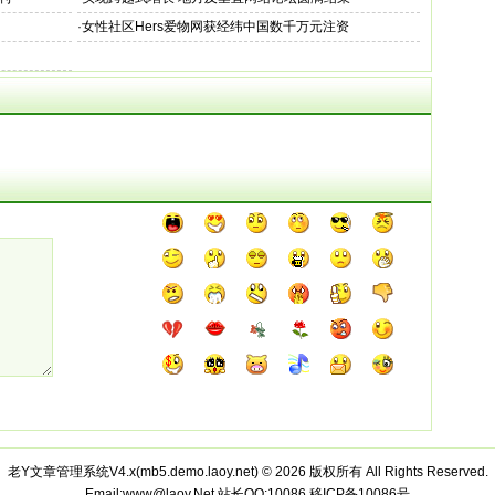
·
女性社区Hers爱物网获经纬中国数千万元注资
老Y文章管理系统V4.x(
mb5.demo.laoy.net
) © 2026 版权所有 All Rights Reserved.
Email:www@laoy.Net 站长QQ:10086
移ICP备10086号