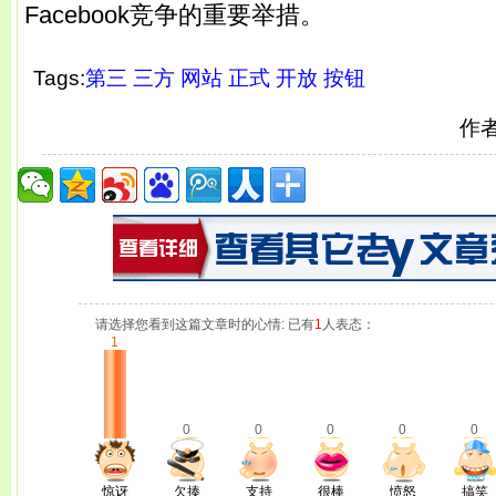
Facebook竞争的重要举措。
Tags:
第三
三方
网站
正式
开放
按钮
作
请选择您看到这篇文章时的心情: 已有
1
人表态：
1
0
0
0
0
0
惊讶
欠揍
支持
很棒
愤怒
搞笑