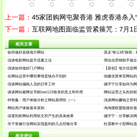
上一篇：
45家团购网屯聚香港 雅虎香港杀入
下一篇：
互联网地图面临监管紧箍咒：7月1
相关文章
·
如何做好县级地方网站
·
莫走“铁公鸡”路线
·
浅谈电影网站提升流量之法
·
用虫虫营销助手做企
·
浅谈如何做好门户网站
·
【原创】地方信息网
·
在网站运营中哪些事情是钱办不到的
·
创建优质单页网站的
·
浅谈网站编辑人员的日常工作
·
施宇宁分享如何为网
·
谈谈网站被网址导航hao123收录的意义和作用
·
网站运营之头衔的权
·
钟智鑫：用户体验分析之网站易用性（一）
·
浅谈网站赚钱之营利
·
网站用户体验基本原则
·
淘淘搜联盟链接价值
·
深度剖析网站利用软文所产生的具体效果
·
施宇宁：分享解决网
·
关于装修行业网站实现盈利的几点经验分享
·
杜震教中小型网站选
相关评论