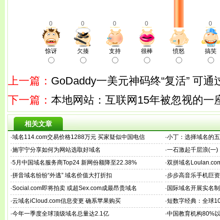
0
0
0
0
0
惊讶
欠揍
支持
很棒
愤怒
搞笑
上一篇：
GoDaddy一美元神码终“复活” 可通过
下一篇：
本地网站：互联网15年被忽视的一
相关文章
·
域名114.com交易价格1288万元 买家疑似中国电信
·
小丁：选择域名的五
·
施宇宁分享如何为网站选取好域名
·
一石激起千层浪(一
·
5月中国域名服务商Top24 新网份额降至22.38%
·
双拼域名Loulan.
·
拼音域名纷纷“外逃” 域名价值大打折扣
·
步步高音乐手机巨资购
·
Social.com即将拍卖 或超Sex.com成最昂贵域名
·
国际域名开展实名制
·
云域名iCloud.com信息变更 确系苹果购买
·
短数字经典：全球10
·
今年一季度全球顶级域名总量达2.1亿
·
中国教育机构80%