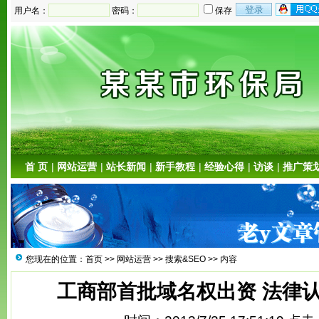
用户名：
密码：
保存
首 页
|
网站运营
|
站长新闻
|
新手教程
|
经验心得
|
访谈
|
推广策
您现在的位置：
首页
>>
网站运营
>>
搜索&SEO
>> 内容
工商部首批域名权出资 法律