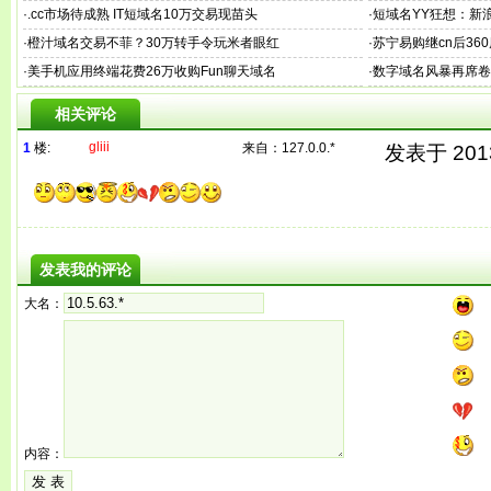
·
.cc市场待成熟 IT短域名10万交易现苗头
·
短域名YY狂想：新浪
·
橙汁域名交易不菲？30万转手令玩米者眼红
·
苏宁易购继cn后360度
·
美手机应用终端花费26万收购Fun聊天域名
·
数字域名风暴再席卷 
相关评论
gliii
1
楼:
来自：
127.0.0.*
发表于 2013/
发表我的评论
大名：
内容：