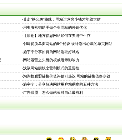
·
莫走“铁公鸡”路线：网站运营舍小钱才能敛大财
·
用虫虫营销助手做企业网站的外链优化
·
【原创】地方信息网站如何在夹缝中生存
·
创建优质单页网站的6个秘诀 设计别出心裁的单页网站
·
施宇宁分享如何为网站选取好域名
用
·
网站运营之头衔的权威暗示影响力
·
浅谈网站赚钱之营利模式的重要性
·
淘淘搜联盟链接价值评估引热议 网站的链接值多少钱
·
施宇宁：分享解决网站用户粘稠度的五种方法
·
广告联盟：怎么做站长对自己最有利