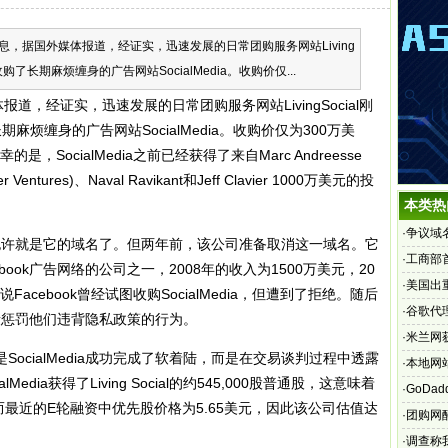
，据国外媒体报道，经证实，迅速发展的日常团购服务网站Living
购了长期麻烦缠身的广告网站SocialMedia。收购价仅...
，经证实，迅速发展的日常团购服务网站LivingSocial刚
烦缠身的广告网站SocialMedia。收购价仅为300万美
幸的是，SocialMedia之前已经获得了来自Marc Andreesse
ntures)、Naval Ravikant和Jeff Clavier 1000万美元的投
本类热
·
争议域名
部分也许就是它的域名了。但两年前，该公司准备取消这一域名。它
·
工商部
ook广告网络的公司之一，2008年的收入为1500万美元，20
·
美国出
Facebook曾经试图收购SocialMedia，但遭到了拒绝。随后
诉
·
谷歌代
手段惩罚他们违背隐私政策的行为。
·
米兰网
cialMedia成功完成了软着陆，而是在交易谈判过程中透露
·
本地网
alMedia获得了Living Social的约545,000股普通股，这意味着
·
GoDa
流通股，而最近的E轮融资中优先股价格为5.65美元，因此该公司估值达
获得
·
团购网
·
调查称