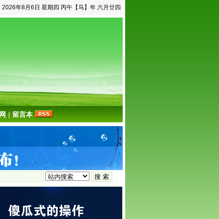
2026年8月6日 星期四 丙午【马】年 六月廿四
网
|
留言本