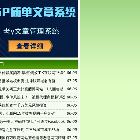
门
仲裁案频发 草根“蚂蚁”PK互联网“大象”
06-06
首批域名权出资 法律认可域名有值
07-25
重拳关闭三大扑克赌博网站 11人面临起
06-06
理门事件风波未了：被撤代理商提起诉讼
06-06
获红杉资本千万美元风险投资
06-06
站：互联网15年被忽视的一座金矿
06-06
ddy一美元神码终“复活” 可通过Facebook
06-06
醉翁之意在账期 二三线城市成主战场
06-06
我国百万政府网站遭色情等恶意网页暗链
07-25