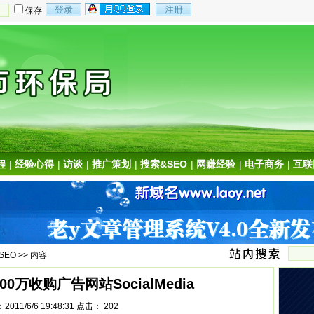
保存
程
|
经验心得
|
访谈
|
推广策划
|
搜索&SEO
|
网赚经验
|
电子商务
|
互联
SEO
>> 内容
l 300万收购广告网站SocialMedia
011/6/6 19:48:31 点击：
202