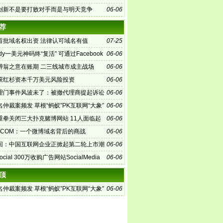
创新不是要打败对手而是与明天竞争
06-06
荐
首批域名权出资 法律认可域名有值
07-25
ddy一美元神码终“复活” 可通过Facebook
06-06
醉翁之意在账期 二三线城市成主战场
06-06
获红杉资本千万美元风险投资
06-06
理门事件风波未了：被撤代理商提起诉讼
06-06
仲裁案频发 草根“蚂蚁”PK互联网“大象”
06-06
重拳关闭三大扑克赌博网站 11人面临起
06-06
O.COM：一个微博域名背后的商战
06-06
回：中国互联网企业正掀起第二轮上市潮
06-06
gSocial 300万收购广告网站SocialMedia
06-06
顶
仲裁案频发 草根“蚂蚁”PK互联网“大象”
06-06