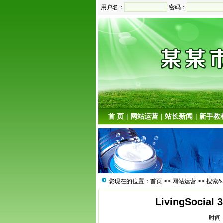
用户名：
密码：
首 页
|
网站运营
|
站长新闻
|
新手教
您现在的位置：
首页
>>
网站运营
>>
搜索&
LivingSocia
时间：2