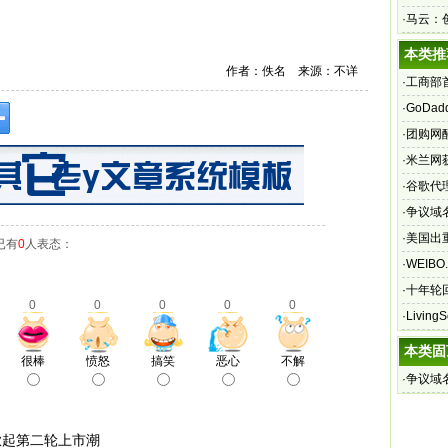
·
马云：
本类推
作者：佚名 来源：不详
·
工商部
·
GoDa
获得
·
团购网
·
米兰网
·
谷歌代
·
争议域名
·
美国出
已有
0
人表态：
诉
·
WEIB
·
十年轮
0
0
0
0
0
·
Livin
本类固
很棒
愤怒
搞笑
恶心
不解
·
争议域名
掀起第二轮上市潮