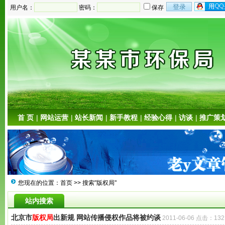
用户名：
密码：
保存
首 页
|
网站运营
|
站长新闻
|
新手教程
|
经验心得
|
访谈
|
推广策
您现在的位置：
首页
>> 搜索"版权局"
站内搜索
北京市
版权局
出新规 网站传播侵权作品将被约谈
2011-06-06 点击：132