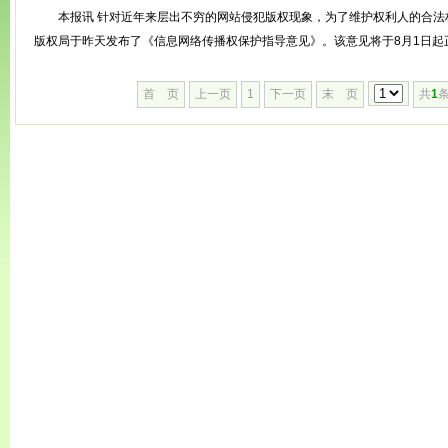
本报讯 针对近年来层出不穷的网站侵犯版权现象，为了维护权利人的合法
版权局于昨天发布了《信息网络传播权保护指导意见》。该意见将于8月1日起正.
首 页
上一页
1
下一页
末 页
共
1
条