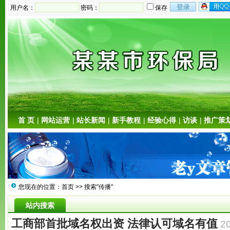
用户名：
密码：
保存
首 页
|
网站运营
|
站长新闻
|
新手教程
|
经验心得
|
访谈
|
推广策
您现在的位置：
首页
>> 搜索"传播"
站内搜索
工商部首批域名权出资 法律认可域名有值
2