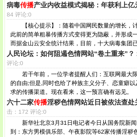
病毒
传播
产业内收益模式揭秘：年获利上亿
84 评论:0
【核心提示】：随着中国网民数量的增长，计
此前的简单粗暴传播方式变得更为隐蔽，并形成
而据金山云安全统计结果，目前，十大病毒集团已控
人民论坛：如何阻遏色情网站“卷土重来”？
评论:0
若干年前，一位学者提醒人们：互联网最大限
的自由;但是,同时也给了种族主义分子、恋童癖
求的传播渠道。现在看来，这一预言确有远见。 .
六十二家
传播
淫秽色情网站近日被依法查处
击：172 评论:0
新华社北京3月31日电记者今日从国务院新闻
到：东方男模俱乐部、午夜影院等62家传播淫秽