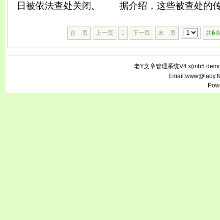
日被依法查处关闭。 据介绍，这些被查处的传播
首 页
上一页
1
下一页
末 页
共
6
条
老Y文章管理系统V4.x(
mb5.demo.
Email:www@laoy.
Pow