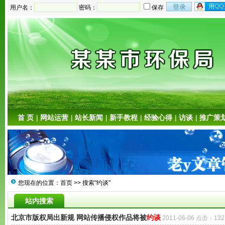
用户名：
密码：
保存
首 页
|
网站运营
|
站长新闻
|
新手教程
|
经验心得
|
访谈
|
推广策
您现在的位置：
首页
>> 搜索"约谈"
站内搜索
北京市版权局出新规 网站传播侵权作品将被
约谈
2011-06-06 点击：132