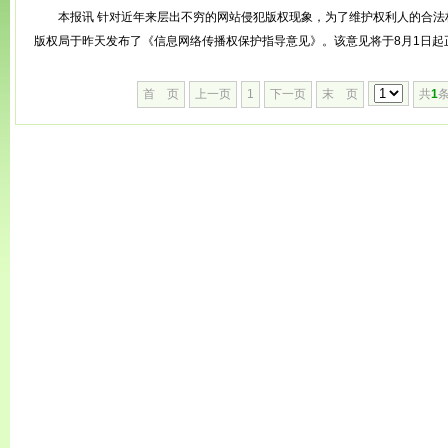
本报讯 针对近年来层出不穷的网站侵犯版权现象，为了维护权利人的合法
版权局于昨天发布了《信息网络传播权保护指导意见》。该意见将于8月1日起正.
首 页
上一页
1
下一页
末 页
共
1
条