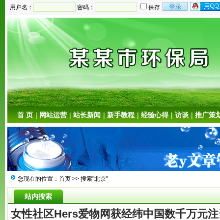
用户名：
密码：
保存
首 页
|
网站运营
|
站长新闻
|
新手教程
|
经验心得
|
访谈
|
推广策
您现在的位置：
首页
>> 搜索"北京"
站内搜索
女性社区Hers爱物网获经纬中国数千万元注