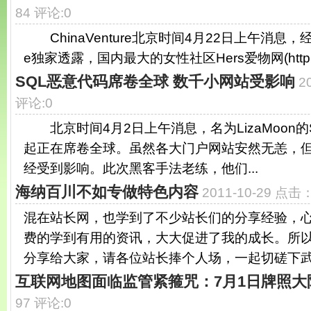
84 评论:0
ChinaVenture北京时间4月22日上午消息，经纬
e独家透露，国内最大的女性社区Hers爱物网(http://ww
SQL恶意代码席卷全球 数千小网站受影响
2
评论:0
北京时间4月2日上午消息，名为LizaMoon的
起正在席卷全球。虽然各大门户网站安然无恙，
经受到影响。此次黑客手法老练，他们...
海纳百川不如专做特色内容
2011-10-29 点击
混在站长网，也学到了不少站长们的分享经验，
费的学到有用的资讯，大大促进了我的成长。所
分享给大家，请各位站长捧个人场，一起切磋下武
互联网地图面临监管紧箍咒：7月1日牌照大
97 评论:0