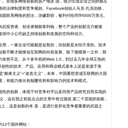
广。在很多网络创新的原产地美 国，很少出现企业之间的相互
法律制度和竞争规则。Facebook创始人马克·扎克伯格，
园联系网络的想法，涉嫌剽窃，被判付给同学6500万美元。
后投资者、创业者都能拿到钱，整个产业的创新活力被激
使得中小公司缺乏持续创新和发展的空间和动力。
用，一家企业可能都是短暂的，但创新是永恒不变的。技术
创新不断才能推动互联网的向前发展。除了规模第一之外，我
依然不足。从十多年前的Web 1.0，到过去几年全球正热的
络，原创性的技术、产品、应用和商业模式基本上还是发源于美
是“舶来主义”+“改造主义”，未来，中国要想变成互联网的大国
围，有能力推出有颠覆性和有影响力的技术和模式。
性的创新，体现于对竞争对手以及同类产品研究后而实现的
定义，这在我之前批点点的文章中有过描述;第二个层面的创新，
递上，这是创新的本 质，是进行差异化竞争最重要的武器之
12个国外网站：