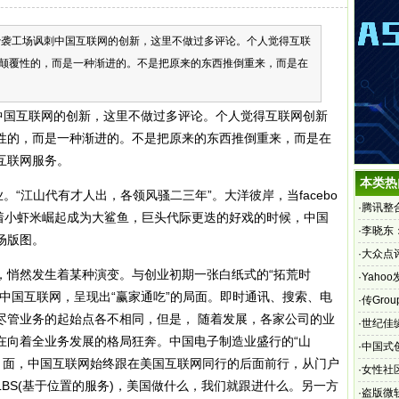
工场讽刺中国互联网的创新，这里不做过多评论。个人觉得互联
颠覆性的，而是一种渐进的。不是把原来的东西推倒重来，而是在
国互联网的创新，这里不做过多评论。个人觉得互联网创新
性的，而是一种渐进的。不是把原来的东西推倒重来，而是在
互联网服务。
本类热
“江山代有才人出，各领风骚二三年”。大洋彼岸，当facebo
·
腾讯整
波上演着小虾米崛起成为大鲨鱼，巨头代际更迭的好戏的时候，中国
·
李晓东
场版图。
·
大众点
悄然发生着某种演变。与创业初期一张白纸式的“拓荒时
·
Yaho
中国互联网，呈现出“赢家通吃”的局面。即时通讯、搜索、电
·
传Gro
尽管业务的起始点各不相同，但是， 随着发展，各家公司的业
烈
·
世纪佳
在向着全业务发展的格局狂奔。中国电子制造业盛行的“山
·
中国式
方 面，中国互联网始终跟在美国互联网同行的后面前行，从门户
·
女性社
BS(基于位置的服务)，美国做什么，我们就跟进什么。另一方
·
盗版微