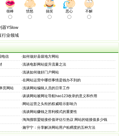
很棒
愤怒
搞笑
恶心
不解
利器YSlow
直行业领域
中国电信
·
如何做好县级地方网站
财
·
浅谈电影网站提升流量之法
·
浅谈如何做好门户网站
·
在网站运营中哪些事情是钱办不到的
单页网站
·
浅谈网站编辑人员的日常工作
·
谈谈网站被网址导航hao123收录的意义和作用
·
网站运营之头衔的权威暗示影响力
·
浅谈网站赚钱之营利模式的重要性
·
淘淘搜联盟链接价值评估引热议 网站的链接值多少钱
·
施宇宁：分享解决网站用户粘稠度的五种方法