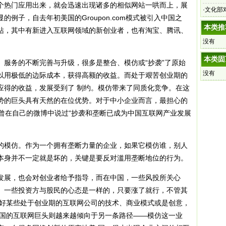
个热门应用出来，就会迅速出现诸多的相似网站一哄而上，展
破获
·
文化部
例子，自去年初美国的Groupon.com模式被引入中国之
本类推
站，其中有新进入互联网领域的新创业者，也有淘宝、腾讯、
没有
本类固
务的不断完善与升级，很多是整合、模仿或“抄袭”了原始
没有
以用极低的边际成本，获得高额的收益。而处于艰苦创业期的
应得的收益，发展受到了 制约。模仿带来了同质化竞争。在这
势的巨头具有天然的在位优势。对于中小企业而言，最担心的
曾在自己的微博中说过“抄袭和垄断已成为中国互联网产业发展
模仿。作为一个拥有垄断力量的企业，如果它模仿谁，别人
本身并不一定就是坏的，关键是要反对滥用垄断地位的行为。
展，也会对创业者给予指导，而在中国，一些风投所关心
。一些投资方与股民的心态是一样的，只要涨了就行，不管其
看好某些处于创业期的互联网公司的技术、商业模式或是创意，
中国的互联网巨头则越来越倾向于另一条路径——模仿这一业