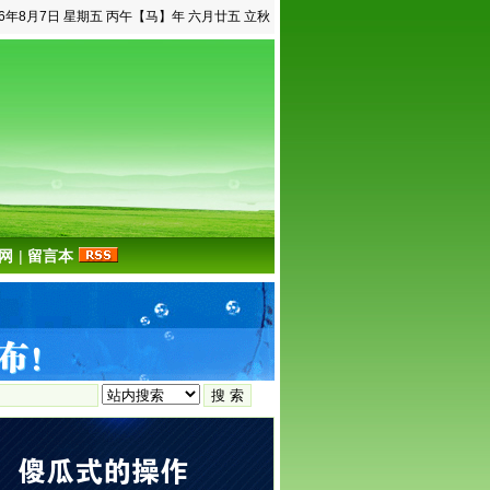
26年8月7日 星期五 丙午【马】年 六月廿五 立秋
网
|
留言本