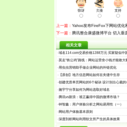
惊讶
欠揍
支持
上一篇：
Yahoo发布FireFox下网站优化
下一篇：
腾讯整合康盛微博平台 切入垂
相关文章
·
域名114.com交易价格1288万元 买家疑似
·
莫走“铁公鸡”路线：网站运营舍小钱才能敛大
·
用虫虫营销助手做企业网站的外链优化
·
【原创】地方信息网站如何在夹缝中生存
·
创建优质单页网站的6个秘诀 设计别出心裁的
·
施宇宁分享如何为网站选取好域名
·
腾讯vs新浪：谁正赢得中国的微博市场？
·
钟智鑫：用户体验分析之网站易用性（一）
·
网站用户体验基本原则
·
深度剖析网站利用软文所产生的具体效果