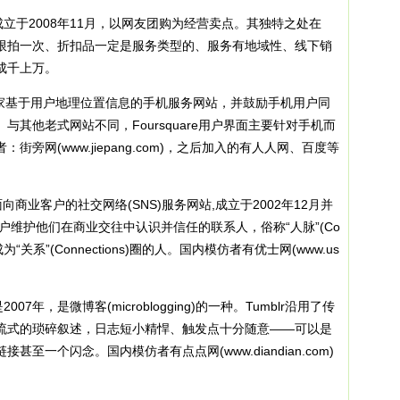
最早成立于2008年11月，以网友团购为经营卖点。其独特之处在
限拍一次、折扣品一定是服务类型的、服务有地域性、线下销
成千上万。
com，一家基于用户地理位置信息的手机服务网站，并鼓励手机用户同
其他老式网站不同，Foursquare用户界面主要针对手机而
旁网(www.jiepang.com)，之后加入的有人人网、百度等
，一家面向商业客户的社交网络(SNS)服务网站,成立于2002年12月并
户维护他们在商业交往中认识并信任的联系人，俗称“人脉”(Co
为“关系”(Connections)圈的人。国内模仿者有优士网(www.us
2007年，是微博客(microblogging)的一种。Tumblr沿用了传
流式的琐碎叙述，日志短小精悍、触发点十分随意——可以是
至一个闪念。国内模仿者有点点网(www.diandian.com)