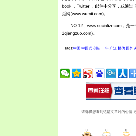
book ，Twitter ，邮件中分享，或通过
觅网(www.wumii.com)。
NO.12、www.socializr.co
1qiangzuo.com)。
Tags:
中国
中国式
创新
一年
广泛
模仿
国外
请选择您看到这篇文章时的心情: 
0
0
0