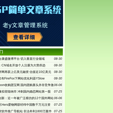
门
合康盛微博平台 切入垂直行业领域
08-30
：CN域名开放个人注册为大势所趋
08-30
评网再获上亿美元融资 估值近10亿美元
08-30
o发布FireFox下网站优化利器YSlow
08-30
upon收购团宝网 国内团购寡头并存竞争激
06-06
缘拟登陆纳市 冲刺国内婚恋网站第一股
07-25
创新：近一年被广泛模仿的12个国外网站
06-06
区Hers爱物网获经纬中国数千万元注资
07-25
软软件推广导航站 非法牟利1800万案件
07-25