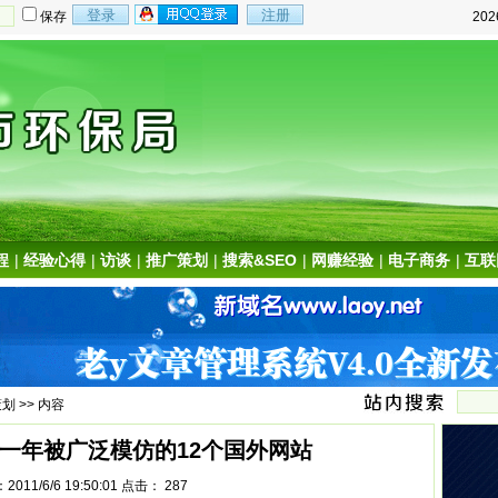
保存
20
程
|
经验心得
|
访谈
|
推广策划
|
搜索&SEO
|
网赚经验
|
电子商务
|
互联
策划
>> 内容
一年被广泛模仿的12个国外网站
011/6/6 19:50:01 点击：
287